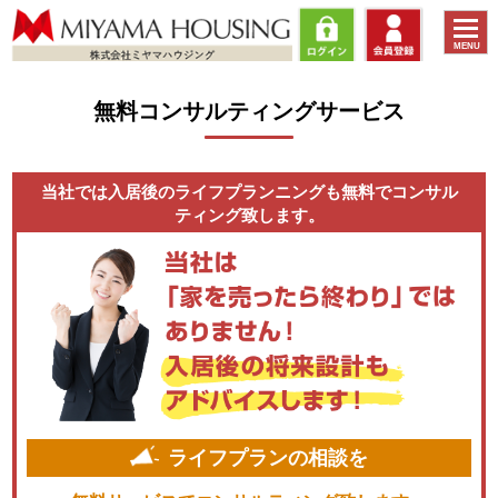
toggle
MENU
naviga
無料コンサルティングサービス
当社では入居後のライフプランニングも無料でコンサル
ティング致します。
ライフプランの相談を