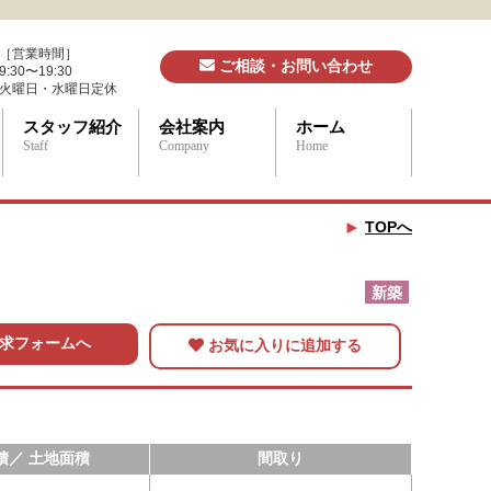
［営業時間］
ご相談・お問い合わせ
9:30〜19:30
火曜日・水曜日定休
スタッフ紹介
会社案内
ホーム
Staff
Company
Home
TOPへ
新築
求フォームへ
お気に入りに追加する
積／ 土地面積
間取り