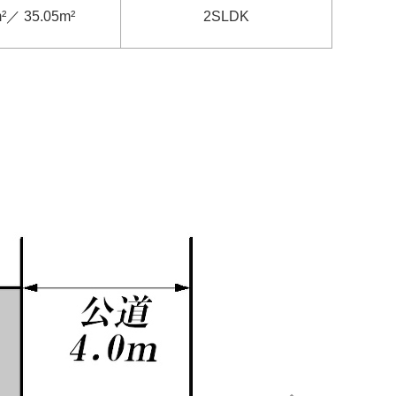
²／ 35.05m²
2SLDK