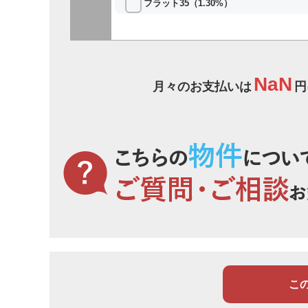
フラット35（1.30%）
NaN
月々のお支払いは
円
こ