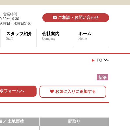
［営業時間］
ご相談・お問い合わせ
9:30〜19:30
火曜日・水曜日定休
スタッフ紹介
会社案内
ホーム
Staff
Company
Home
TOPへ
新築
求フォームへ
お気に入りに追加する
積／ 土地面積
間取り