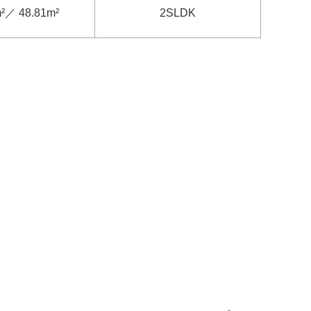
²／ 48.81m²
2SLDK