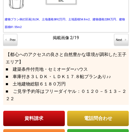
建物プラン例(C区画)3LDK、土地価格3892万円、土地面積54.8m2、建物価格2288万円、建物
面積81.55m2
掲載画像
2
/19
【都心へのアクセスの良さと自然豊かな環境が調和した王子
エリア】
■ 建築条件付売地・セミオーダーハウス
■ 車庫付き３ＬＤＫ・ＬＤＫ１７.８帖プランあり♪♪
■ 土地建物総額６１８０万円
■ ご見学予約等はフリーダイヤル：０１２０－５１３－２
２２
資料請求
電話問合わせ