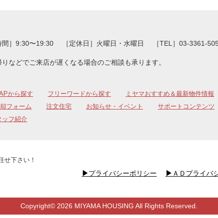
］9:30〜19:30
［定休日］火曜日・水曜日
［TEL］03-3361-50
帰りなどでご来店が遅くなる場合のご相談も承ります。
APから探す
フリーワードから探す
ミヤマおすすめ＆最新物件情報
却フォーム
注文住宅
お知らせ・イベント
サポートコンテンツ
タッフ紹介
任せ下さい！
▶︎
プライバシーポリシー
▶︎
ＡＤプライバ
Copyright©
2026 MIYAMA HOUSING All Rights Reserved.